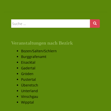
Suche nach:
Veranstaltungen nach Bezirk
Bozen/Salten/Schlern
Burggrafenamt
Eisacktal
Gadertal
Gröden
Pustertal
Überetsch
Unterland
Vinschgau
Wipptal