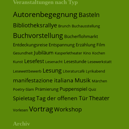
Veranstaltungen nach Typ
Autorenbegegnung
Basteln
Bibliotheksrallye
Brunch
Buchausstellung
Buchvorstellung
Bücherflohmarkt
Entdeckungsreise
Entspannung
Erzählung
Film
Jubiläum
Gesundheit
Kasperletheater
Kino
Kochen
Lesefest
Lesestunde
Kunst
Lesenacht
Lesewerkstatt
Lesung
Lesewettbewerb
Literaturcafè
Lyrikabend
Musik
manifestazione italiana
Märchen
Puppenspiel
Prämierung
Poetry-Slam
Quiz
Theater
Tag der offenen Tür
Spieletag
Vortrag
Workshop
Vorlesen
Archiv