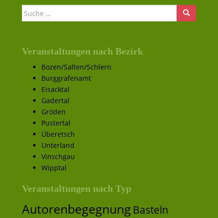
Suche nach:
Veranstaltungen nach Bezirk
Bozen/Salten/Schlern
Burggrafenamt
Eisacktal
Gadertal
Gröden
Pustertal
Überetsch
Unterland
Vinschgau
Wipptal
Veranstaltungen nach Typ
Autorenbegegnung
Basteln