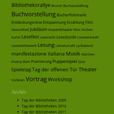
Bibliotheksrallye
Brunch
Buchausstellung
Buchvorstellung
Bücherflohmarkt
Entdeckungsreise
Entspannung
Erzählung
Film
Jubiläum
Gesundheit
Kasperletheater
Kino
Kochen
Lesefest
Lesestunde
Kunst
Lesenacht
Lesewerkstatt
Lesung
Lesewettbewerb
Literaturcafè
Lyrikabend
Musik
manifestazione italiana
Märchen
Puppenspiel
Prämierung
Poetry-Slam
Quiz
Theater
Tag der offenen Tür
Spieletag
Vortrag
Workshop
Vorlesen
Archiv
Tag der Bibliotheken 2009
Tag der Bibliotheken 2010
Tag der Bibliotheken 2011