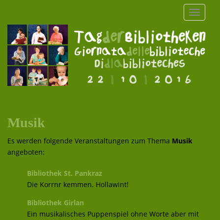
S
TOGGLE
k
i
p
t
o
m
a
i
n
c
Musik
o
n
Es werden folgende Veranstaltungen zum Thema
Musik
t
angeboten:
e
Bibliothek St. Pankraz
n
Die Korrnr kemmen. Hollawint!
t
Bibliothek Girlan
Ein musikalisches Puppenspiel ohne Worte aber mit