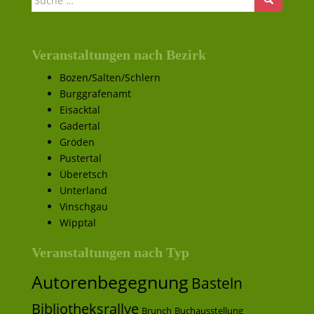
Veranstaltungen nach Bezirk
Bozen/Salten/Schlern
Burggrafenamt
Eisacktal
Gadertal
Gröden
Pustertal
Überetsch
Unterland
Vinschgau
Wipptal
Veranstaltungen nach Typ
Autorenbegegnung
Basteln
Bibliotheksrallye
Brunch
Buchausstellung