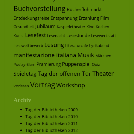
Buchvorstellung
Bücherflohmarkt
Entdeckungsreise
Entspannung
Erzählung
Film
Jubiläum
Gesundheit
Kasperletheater
Kino
Kochen
Lesefest
Lesestunde
Kunst
Lesenacht
Lesewerkstatt
Lesung
Lesewettbewerb
Literaturcafè
Lyrikabend
Musik
manifestazione italiana
Märchen
Puppenspiel
Prämierung
Poetry-Slam
Quiz
Theater
Tag der offenen Tür
Spieletag
Vortrag
Workshop
Vorlesen
Archiv
Tag der Bibliotheken 2009
Tag der Bibliotheken 2010
Tag der Bibliotheken 2011
Tag der Bibliotheken 2012